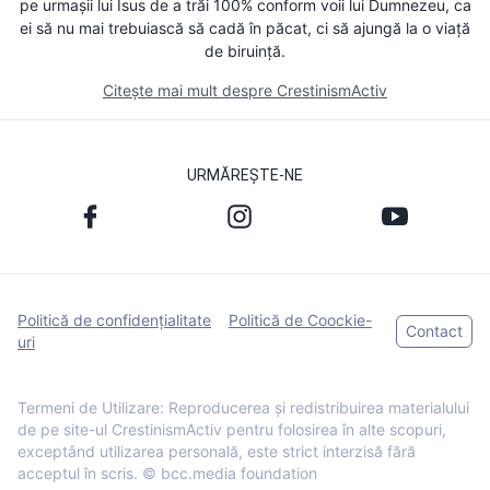
pe urmașii lui Isus de a trăi 100% conform voii lui Dumnezeu, ca
ei să nu mai trebuiască să cadă în păcat, ci să ajungă la o viață
de biruință.
Citește mai mult despre CrestinismActiv
URMĂREȘTE-NE
Politică de confidențialitate
Politică de Coockie-
Contact
uri
Termeni de Utilizare: Reproducerea și redistribuirea materialului
de pe site-ul CrestinismActiv pentru folosirea în alte scopuri,
exceptând utilizarea personală, este strict interzisă fără
acceptul în scris. © bcc.media foundation