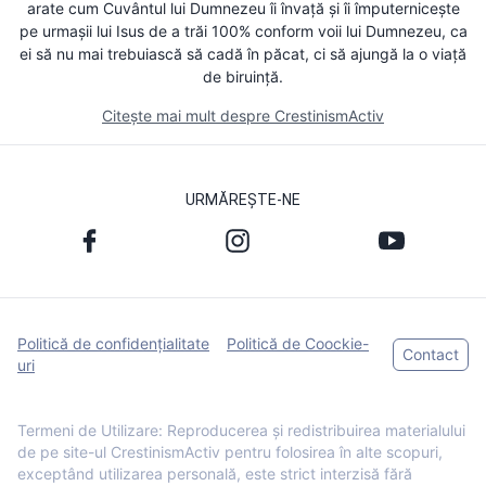
arate cum Cuvântul lui Dumnezeu îi învață și îi împuternicește
pe urmașii lui Isus de a trăi 100% conform voii lui Dumnezeu, ca
ei să nu mai trebuiască să cadă în păcat, ci să ajungă la o viață
de biruință.
Citește mai mult despre CrestinismActiv
URMĂREȘTE-NE
Politică de confidențialitate
Politică de Coockie-
Contact
uri
Termeni de Utilizare: Reproducerea și redistribuirea materialului
de pe site-ul CrestinismActiv pentru folosirea în alte scopuri,
exceptând utilizarea personală, este strict interzisă fără