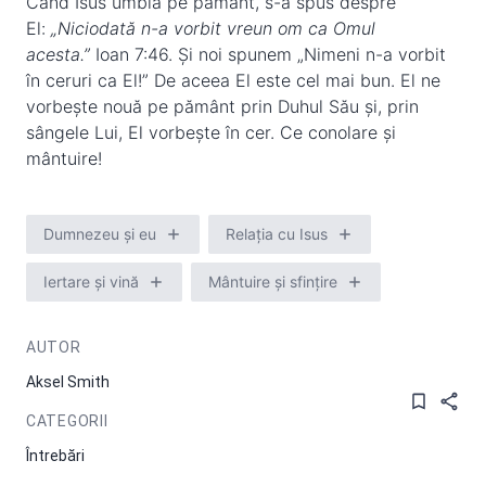
Când Isus umbla pe pământ, s-a spus despre
El:
„Niciodată n-a vorbit vreun om ca Omul
acesta.”
Ioan 7:46. Și noi spunem „Nimeni n-a vorbit
în ceruri ca El!” De aceea El este cel mai bun. El ne
vorbește nouă pe pământ prin Duhul Său și, prin
sângele Lui, El vorbește în cer. Ce conolare și
mântuire!
Dumnezeu și eu
Relația cu Isus
Iertare și vină
Mântuire și sfințire
AUTOR
Aksel Smith
CATEGORII
Întrebări