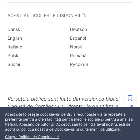
ACEST ARTICOL ESTE DISPONIBIL ÎN
Dansk
Deutsch
English
Español
Italiano
Norsk
Polski
Română
Suomi
Русский
Versetele biblice sunt luate din versiunea bibliei
tradusă de Cornilescu cu drepturile de utilizare
aferente. În cazul folosirii altor traduceri - se va
Acest site folosește coockie-uri pentru a recunoaște vizite repetate și
preferințe pentru a oferi facilități pentru mediile sociale și pentru a analiza
menționa acest lucru.
traficul. Apăsând pe butonul „Accept”, sau folosind site-ul nostru, ești de
acord cu politica noastră de Coockie-uri și cu termenii de utilizare.
Citește Politica de Coockie-uri