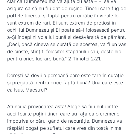
clar că Dumnezeu mă va ajuta cu asta – El se va
asigura ca să nu fiu dat de rușine. Tinerii care fug de
poftele tinereții și luptă pentru curăție în viețile lor
sunt extrem de rari. Ei sunt extrem de prețioși în
ochii lui Dumnezeu și El poate să-i folosească pentru
a-Și îndeplini voia lui bună și desăvârșită pe pământ.
„Deci, dacă cineva se curăţă de acestea, va fi un vas
de cinste, sfinţit, folositor stăpânului său, destoinic
pentru orice lucrare bună.” 2 Timotei 2:21.
Dorești să devii o persoană care este tare în curăție
și pregătită pentru orice faptă bună? Una care este
ca Isus, Maestrul?
Atunci ia provocarea asta! Alege să fii unul dintre
acei foarte puțini tineri care au fața ca o cremene
împotriva oricărui gând de necurăție. Dumnezeu va
răsplăti bogat pe sufletul care vrea din toată inima