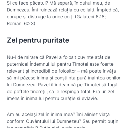
Și ce face păcatul? Mă separă, în duhul meu, de
Dumnezeu. Îmi ruinează relația cu ceilalți. Împiedică,
corupe și distruge la orice colț. (Galateni 6:18;
Romani 6:23).
Zel pentru puritate
Nu-i de mirare că Pavel a folosit cuvinte atât de
puternice! Îndemnul lui pentru Timotei este foarte
relevant și incredibil de folositor – mă poate învăța
să-mi păzesc inima și conștiința pură înaintea ochilor
lui Dumnezeu. Pavel îl îndeamnă pe Timotei să fugă
de poftele tinereții; să le respingă total. Era un zel
imens în inima lui pentru curăție și evlavie.
Am eu același zel în inima mea? Îmi aliniez viața
conform Cuvântului lui Dumnezeu? Sau permit puțin