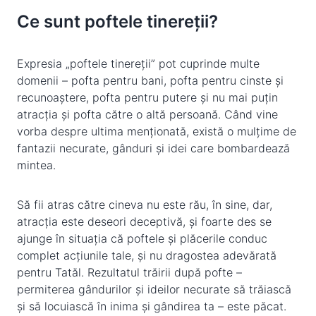
Ce sunt poftele tinereții?
Expresia „poftele tinereții” pot cuprinde multe
domenii – pofta pentru bani, pofta pentru cinste și
recunoaștere, pofta pentru putere și nu mai puțin
atracția și pofta către o altă persoană. Când vine
vorba despre ultima menționată, există o mulțime de
fantazii necurate, gânduri și idei care bombardează
mintea.
Să fii atras către cineva nu este rău, în sine, dar,
atracția este deseori deceptivă, și foarte des se
ajunge în situația că poftele și plăcerile conduc
complet acțiunile tale, și nu dragostea adevărată
pentru Tatăl. Rezultatul trăirii după pofte –
permiterea gândurilor și ideilor necurate să trăiască
și să locuiască în inima și gândirea ta – este păcat.