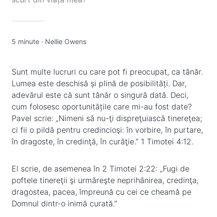
5 minute
·
Nellie Owens
Sunt multe lucruri cu care pot fi preocupat, ca tânăr.
Lumea este deschisă și plină de posibilități. Dar,
adevărul este că sunt tânăr o singură dată. Deci,
cum folosesc oportunitățile care mi-au fost date?
Pavel scrie: „Nimeni să nu-ţi dispreţuiască tinereţea;
ci fii o pildă pentru credincioşi: în vorbire, în purtare,
în dragoste, în credinţă, în curăţie.” 1 Timotei 4:12.
El scrie, de asemenea în 2 Timotei 2:22: „Fugi de
poftele tinereţii şi urmăreşte neprihănirea, credinţa,
dragostea, pacea, împreună cu cei ce cheamă pe
Domnul dintr-o inimă curată.”