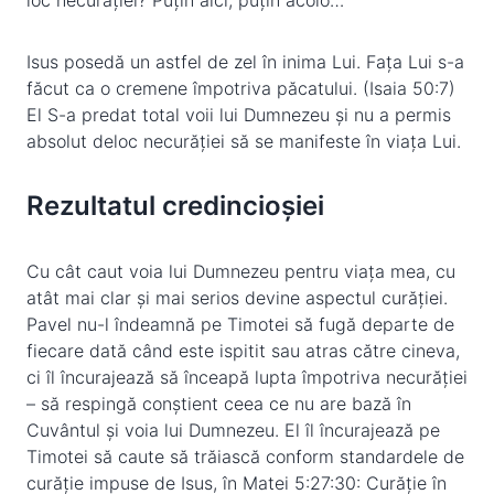
loc necurăției? Puțin aici, puțin acolo…
Isus posedă un astfel de zel în inima Lui. Fața Lui s-a
făcut ca o cremene împotriva păcatului. (Isaia 50:7)
El S-a predat total voii lui Dumnezeu și nu a permis
absolut deloc necurăției să se manifeste în viața Lui.
Rezultatul credincioșiei
Cu cât caut voia lui Dumnezeu pentru viața mea, cu
atât mai clar și mai serios devine aspectul curăției.
Pavel nu-l îndeamnă pe Timotei să fugă departe de
fiecare dată când este ispitit sau atras către cineva,
ci îl încurajează să înceapă lupta împotriva necurăției
– să respingă conștient ceea ce nu are bază în
Cuvântul și voia lui Dumnezeu. El îl încurajează pe
Timotei să caute să trăiască conform standardele de
curăție impuse de Isus, în Matei 5:27:30: Curăție în