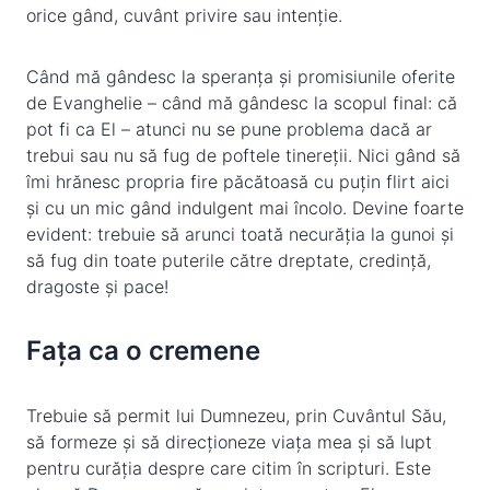
orice gând, cuvânt privire sau intenție.
Când mă gândesc la speranța și promisiunile oferite
de Evanghelie – când mă gândesc la scopul final: că
pot fi ca El – atunci nu se pune problema dacă ar
trebui sau nu să fug de poftele tinereții. Nici gând să
îmi hrănesc propria fire păcătoasă cu puțin flirt aici
și cu un mic gând indulgent mai încolo. Devine foarte
evident: trebuie să arunci toată necurăția la gunoi și
să fug din toate puterile către dreptate, credință,
dragoste și pace!
Fața ca o cremene
Trebuie să permit lui Dumnezeu, prin Cuvântul Său,
să formeze și să direcționeze viața mea și să lupt
pentru curăția despre care citim în scripturi. Este