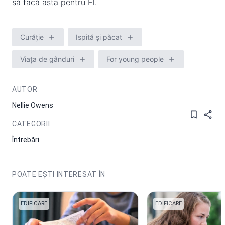
să facă asta pentru El.
Curăție
Ispită și păcat
Viața de gânduri
For young people
AUTOR
Nellie Owens
CATEGORII
Întrebări
POATE EȘTI INTERESAT ÎN
EDIFICARE
EDIFICARE