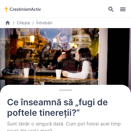
Citește
Întrebări
Ce înseamnă să „fugi de
poftele tinereții?”
Sunt tânăr o singură dată. Cum pot folosi acel timp
scurt din viața mea?