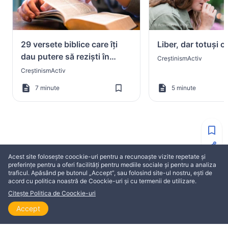
29 versete biblice care îți
Liber, dar totuși c
dau putere să reziști în
CreștinismActiv
ispită
CreștinismActiv
7 minute
5 minute
MAI MULT DIN NELLIE OWENS
Acest site folosește coockie-uri pentru a recunoaște vizite repetate și
preferințe pentru a oferi facilități pentru mediile sociale și pentru a analiza
traficul. Apăsând pe butonul „Accept”, sau folosind site-ul nostru, ești de
EDIFICARE
EDIFICARE
acord cu politica noastră de Coockie-uri și cu termenii de utilizare.
Citește Politica de Coockie-uri
Accept
Acasă
Explorează
Citește
Vizionează
Teme