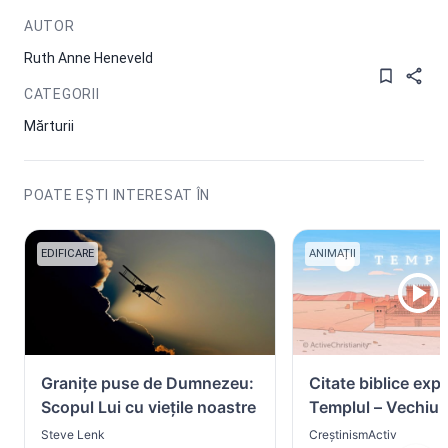
AUTOR
Ruth Anne Heneveld
CATEGORII
Mărturii
POATE EȘTI INTERESAT ÎN
EDIFICARE
ANIMAȚII
Granițe puse de Dumnezeu:
Citate biblice expl
Scopul Lui cu viețile noastre
Templul – Vechiul
Testament vs. No
Steve Lenk
CreștinismActiv