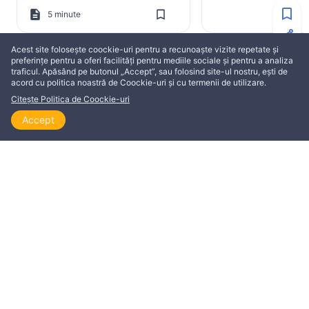
Testament
5 minute
Acest site folosește coockie-uri pentru a recunoaște vizite repetate și
preferințe pentru a oferi facilități pentru mediile sociale și pentru a analiza
traficul. Apăsând pe butonul „Accept”, sau folosind site-ul nostru, ești de
acord cu politica noastră de Coockie-uri și cu termenii de utilizare.
Citește Politica de Coockie-uri
ACEST ARTICOL ESTE DISPONIBIL ÎN
Accept
Acasă
Explorează
Citește
Vizionează
Teme
Dansk
English
Français
Italiano
Polski
Português
Română
Svenska
Русский
Versetele biblice sunt luate din versiunea bibliei
tradusă de Cornilescu cu drepturile de utilizare