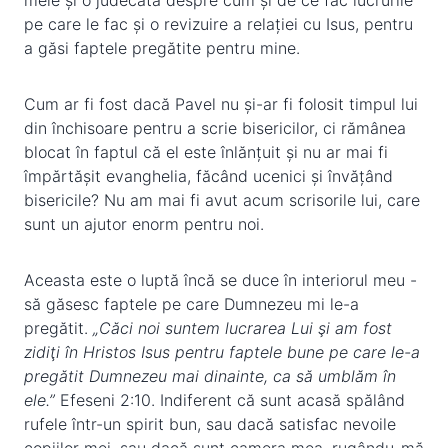
mele și o judecată despre cum și de ce fac lucrurile
pe care le fac și o revizuire a relației cu Isus, pentru
a găsi faptele pregătite pentru mine.
Cum ar fi fost dacă Pavel nu și-ar fi folosit timpul lui
din închisoare pentru a scrie bisericilor, ci rămânea
blocat în faptul că el este înlănțuit și nu ar mai fi
împărtășit evanghelia, făcând ucenici și învățând
bisericile? Nu am mai fi avut acum scrisorile lui, care
sunt un ajutor enorm pentru noi.
Aceasta este o luptă încă se duce în interiorul meu -
să găsesc faptele pe care Dumnezeu mi le-a
pregătit.
„Căci noi suntem lucrarea Lui şi am fost
zidiţi în Hristos Isus pentru faptele bune pe care le-a
pregătit Dumnezeu mai dinainte, ca să umblăm în
ele.”
Efeseni 2:10. Indiferent că sunt acasă spălând
rufele într-un spirit bun, sau dacă satisfac nevoile