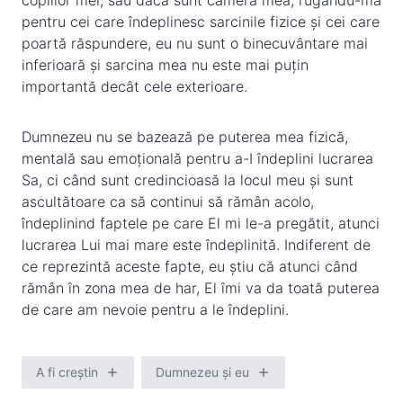
copiilor mei, sau dacă sunt camera mea, rugându-mă
pentru cei care îndeplinesc sarcinile fizice și cei care
poartă răspundere, eu nu sunt o binecuvântare mai
inferioară și sarcina mea nu este mai puțin
importantă decât cele exterioare.
Dumnezeu nu se bazează pe puterea mea fizică,
mentală sau emoțională pentru a-I îndeplini lucrarea
Sa, ci când sunt credincioasă la locul meu și sunt
ascultătoare ca să continui să rămân acolo,
îndeplinind faptele pe care El mi le-a pregătit, atunci
lucrarea Lui mai mare este îndeplinită. Indiferent de
ce reprezintă aceste fapte, eu știu că atunci când
rămân în zona mea de har, El îmi va da toată puterea
de care am nevoie pentru a le îndeplini.
A fi creștin
Dumnezeu și eu