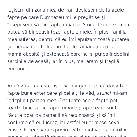
Ieșisem din zona mea de har, deviasem de la acele
fapte pe care Dumnezeu mi le pregătise și
începusem să fac fapte moarte. Atunci Dumnezeu nu
putea să binecuvinteze faptele mele. În plus, familia
mea suferea, pentru că eu îmi epuizam toată puterea
și energia în alte lucruri. Lor le rămânea doar o
mamă obosită și extenuată care nu-și putea îndeplini
sarcinile de acasă, iar în plus, mai eram și fragilă
emoțional.
Am învățat că este ușor să mă gândesc că dacă fac
fapte bune exterioare și ceilalți le văd,
atunci
mi-am
îndeplinit partea mea. Dar toate acele fapte pot
foarte bine să fie fapte moarte; fapte care sunt
făcute doar ca oamenii să recunoască și să îmi
confirme că eu lucrez, iar astfel eu primesc ceva
cinste. E necesară o privire către motivele acțiunilor