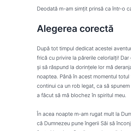
Deodată m-am simțit prinsă ca într-o 
Alegerea corectă
După tot timpul dedicat acestei aventur
frică cu privire la părerile celorlalți! Da
și să răspund la dorințele lor mă deran
noaptea. Până în acest momentul totul f
continui ca un rob legat, ca să spunem
a făcut să mă blochez în spiritul meu.
În acea noapte m-am rugat mult la Dum
că Dumnezeu pune îngerii Săi să înconj