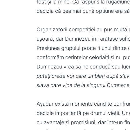
fost și la mine. Ca răspuns la rugăciu
decizia că cea mai bună opțiune era să 
Organizatorii competiției au pus multă 
ușoară, dar Dumnezeu îmi arătase sufic
Presiunea grupului poate fi unul dintre
conformăm cerințelor celorlalți și nu p
Dumnezeu vrea să ne conducă sau lucru
puteţi crede voi care umblaţi după slava
slava care vine de la singurul Dumneze
Așadar există momente când te confrunți
decizie importantă pe drumul vieții. Una
cu avantaje și promisiuni, dar într-un fi