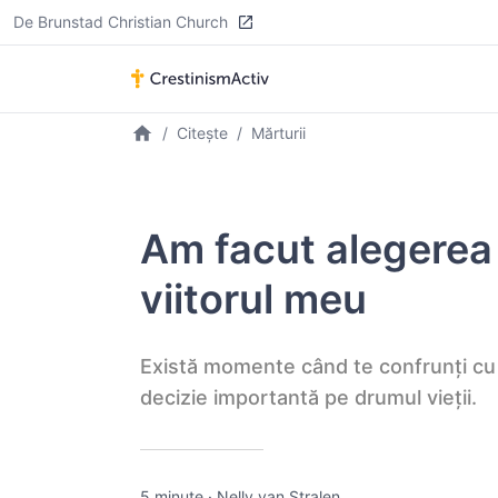
De Brunstad Christian Church
Citește
Mărturii
Am facut alegerea
viitorul meu
Există momente când te confrunți cu c
decizie importantă pe drumul vieții.
5 minute
·
Nelly van Stralen