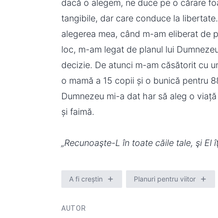
dacă o alegem, ne duce pe o cărare foa
tangibile, dar care conduce la libertat
alegerea mea, când m-am eliberat de pla
loc, m-am legat de planul lui Dumnezeu
decizie. De atunci m-am căsătorit cu
o mamă a 15 copii și o bunică pentru 8
Dumnezeu mi-a dat har să aleg o viață 
și faimă.
„Recunoaşte-L în toate căile tale, şi El îţ
A fi creștin
Planuri pentru viitor
AUTOR