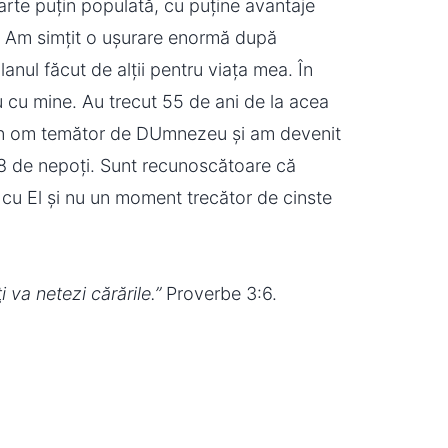
rte puțin populată, cu puține avantaje
e. Am simțit o ușurare enormă după
nul făcut de alții pentru viața mea. În
 cu mine. Au trecut 55 de ani de la acea
 un om temător de DUmnezeu și am devenit
8 de nepoți. Sunt recunoscătoare că
cu El și nu un moment trecător de cinste
i va netezi cărările.”
Proverbe 3:6.