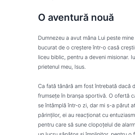
O aventură nouă
Dumnezeu a avut mâna Lui peste mine ch
bucurat de o creștere într-o casă crești
liceu biblic, pentru a deveni misionar.
prietenul meu, Isus.
Ca fată tânără am fost întrebată dacă d
frumsețe în branșa sportivă. O ofertă car
se întâmplă într-o zi, dar mi s-a părut 
părinților, ei au reacționat cu entuzias
pentru care să sune clopoțelul de alarmă.
un lucru sănătos și împlinitor, pentru o f