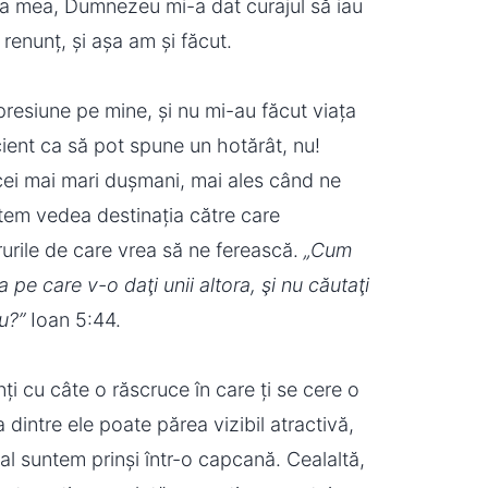
nea mea, Dumnezeu mi-a dat curajul să iau
renunț, și așa am și făcut.
presiune pe mine, și nu mi-au făcut viața
ient ca să pot spune un hotărât, nu!
 cei mai mari dușmani, mai ales când ne
utem vedea destinația către care
rile de care vrea să ne ferească.
„Cum
 pe care v-o daţi unii altora, şi nu căutaţi
u?”
Ioan 5:44.
 cu câte o răscruce în care ți se cere o
 dintre ele poate părea vizibil atractivă,
nal suntem prinși într-o capcană. Cealaltă,