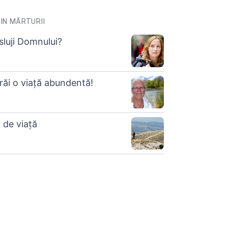
IN MĂRTURII
luji Domnului?
răi o viață abundentă!
 de viață