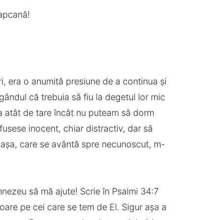
capcană!
i, era o anumită presiune de a continua și
r gândul că trebuia să fiu la degetul lor mic
ja atât de tare încât nu puteam să dorm
usese inocent, chiar distractiv, dar să
 așa, care se avântă spre necunoscut, m-
nezeu să mă ajute! Scrie în Psalmi 34:7
oare pe cei care se tem de El. Sigur așa a