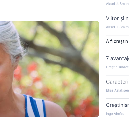
Aksel J. Smith
Viitor și 
Aksel J. Smith
A fi creștin
7 avantaj
CreștinismAct
Caracteris
Elias Aslaksen
Creștinis
Inge Almås