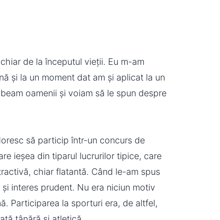
iar de la începutul vieții. Eu m-am
nă și la un moment dat am și aplicat la un
 Iubeam oamenii și voiam să le spun despre
oresc să particip într-un concurs de
e ieșea din tiparul lucrurilor tipice, care
atractivă, chiar flatantă. Când le-am spus
m și interes prudent. Nu era niciun motiv
 Participarea la sporturi era, de altfel,
ată tânără și atletică.