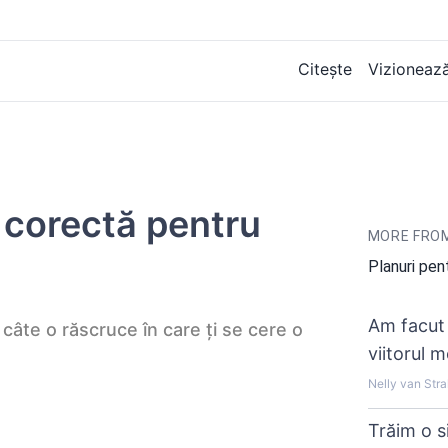
Citește
Vizioneaz
 corectă pentru
MORE FROM
Planuri pent
Am facut 
âte o răscruce în care ți se cere o
viitorul 
Nelly van Stra
Trăim o s