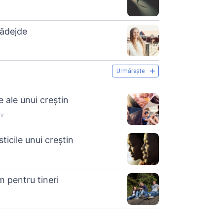
nădejde
Urmărește
e ale unui creștin
iv
ticile unui creștin
m pentru tineri