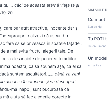
ţa ta, … căci de aceasta atârnă viaţa ta şi
MAI MULT D
19-20.
Cum pot s
Eunice Ng
i care par atât atractive, inocente dar și
 îndeaproape realizezi că ascund o
Tu POȚI t
ac fără să se privească în spatele fațadei,
Helen Simons
e a mai evita fructul alegerii tale. De
Un model
e-a ales înainte de punerea temeliilor
Anna Risa
în inima noastră, ca să spunem așa, ca el să
 dacă suntem ascultători.
„... până va veni
ile ascunse în întuneric şi va descoperi
itându-mă înapoi, sunt bucuroasă că
 mă ajuta să fac alegerile corecte în