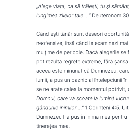
„Alege viaţa, ca să trăieşti, tu şi sămân
lungimea zilelor tale …”
Deuteronom 30:
Când ești tânăr sunt deseori oportunităț
neofensive, însă când le examinezi mai
mulțime de pericole. Dacă alegerile se f
pot rezulta regrete extreme, fără șansa d
aceea este minunat că Dumnezeu, care n
lumii, a pus un paznic al înțelepciunii 
se ne arate calea la momentul potrivit,
Domnul, care va scoate la lumină lucrur
gândurile inimilor …”
1 Corinteni 4:5. U
Dumnezeu l-a pus în inima mea pentru a
tinerețea mea.