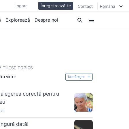
Logare
Înregistrează-te
Contact
Română
ă
Explorează
Despre noi
 THESE TOPICS
ru viitor
Urmărește
alegerea corectă pentru
meu
len
ingură dată!