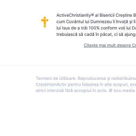
ActiveChristianity® al Bisericii Creștine
cum Cuvântul lui Dumnezeu îi învață și î
lui Isus de a trăi 100% conform voii lui
trebuiască să cadă în păcat, ci să ajungă
Citește mai mult despre C
Termeni de Utilizare: Reproducerea și redistribuirea
CrestinismActiv pentru folosirea în alte scopuri, e
strict interzisă fără acceptul în scris. © bcc.medi