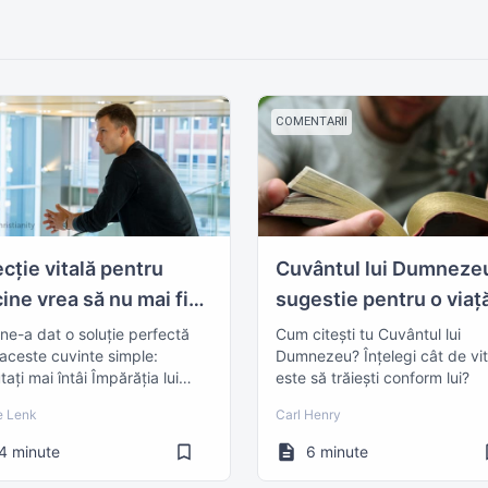
COMENTARII
ecție vitală pentru
Cuvântul lui Dumnezeu
cine vrea să nu mai fie
sugestie pentru o viaț
iodată stresat sau
mai bună?
 ne-a dat o soluție perfectă
Cum citești tu Cuvântul lui
 aceste cuvinte simple:
Dumnezeu? Înțelegi cât de vit
rijorat
tați mai întâi Împărăția lui
este să trăiești conform lui?
ezeu...”
e Lenk
Carl Henry
4 minute
6 minute