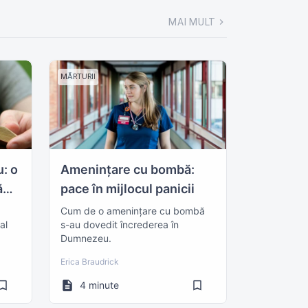
MAI MULT
MĂRTURII
: o
Amenințare cu bombă:
ă
pace în mijlocul panicii
Cum de o amenințare cu bombă
al
s-au dovedit încrederea în
Dumnezeu.
Erica Braudrick
4 minute