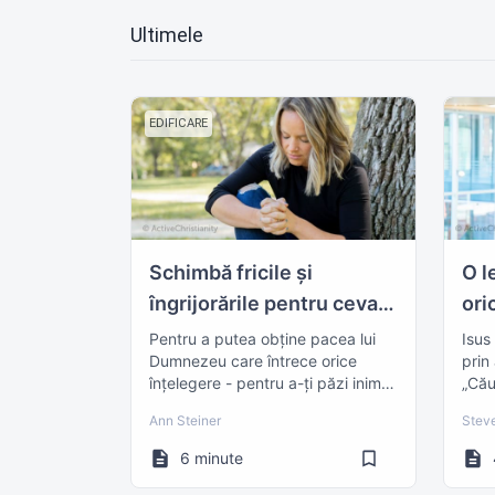
Ultimele
EDIFICARE
Schimbă fricile și
O l
îngrijorările pentru ceva
ori
incomparabil!
nic
Pentru a putea obține pacea lui
Isus
Dumnezeu care întrece orice
prin
îng
înțelegere - pentru a-ți păzi inima
„Cău
și mintea, trebuie să lupți pentru
Dumn
Ann Steiner
Stev
ea!
6 minute