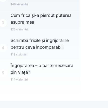
149
vizionări
Cum frica și-a pierdut puterea
asupra mea
3
126
vizionări
Schimbă fricile și îngrijorările
pentru ceva incomparabil!
4
118
vizionări
Îngrijorarea – o parte necesară
din viață?
5
114
vizionări