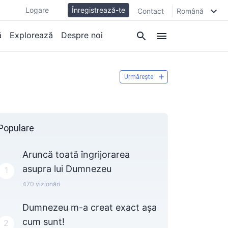
Logare
Înregistrează-te
Contact
Română
ă
Explorează
Despre noi
Urmărește
Populare
Aruncă toată îngrijorarea
asupra lui Dumnezeu
1
470
vizionări
Dumnezeu m-a creat exact așa
cum sunt!
2