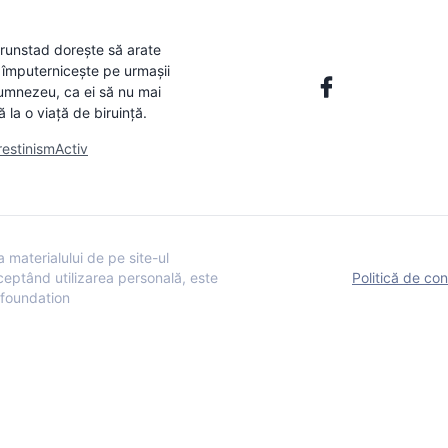
 Brunstad dorește să arate
i împuternicește pe urmașii
 Dumnezeu, ca ei să nu mai
 la o viață de biruință.
restinismActiv
 materialului de pe site-ul
xceptând utilizarea personală, este
Politică de con
a foundation